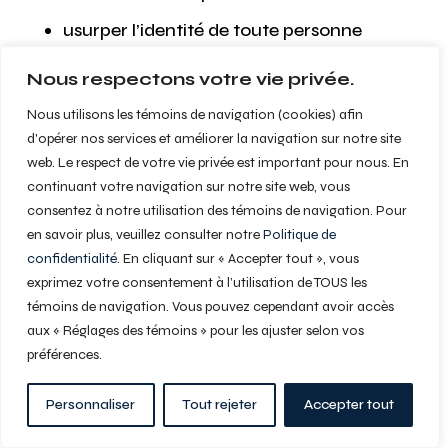
usurper l’identité de toute personne
physique ou morale, ou présenter de
Nous respectons votre vie privée.
manière inexacte ou délibérément
Nous utilisons les témoins de navigation (cookies) afin
erronée vos rapports avec une telle
d'opérer nos services et améliorer la navigation sur notre site
personne physique ou morale;
web. Le respect de votre vie privée est important pour nous. En
soumettre tout contenu que vous n’avez
continuant votre navigation sur notre site web, vous
consentez à notre utilisation des témoins de navigation. Pour
pas le droit de mettre à disposition en
en savoir plus, veuillez consulter notre
Politique de
vertu d’une loi ou dans des relations
confidentialité
. En cliquant sur « Accepter tout », vous
contractuelles ou fiduciaires (telles que
exprimez votre consentement à l’utilisation de TOUS les
des informations privilégiées, des
témoins de navigation. Vous pouvez cependant avoir accès
aux « Réglages des témoins » pour les ajuster selon vos
informations confidentielles acquises ou
préférences.
divulguées dans le cadre de relations
professionnelles ou en vertu d’une clause
Personnaliser
Tout rejeter
Accepter tout
de non-divulgation);